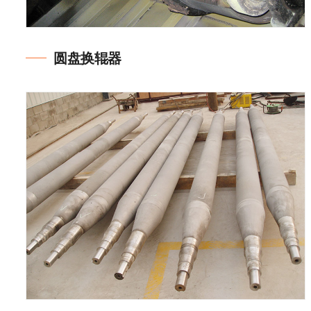
圆盘换辊器