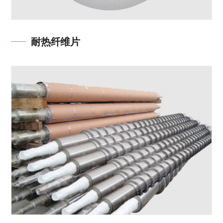
耐热纤维片