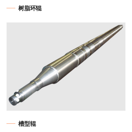
树脂环辊
槽型辊