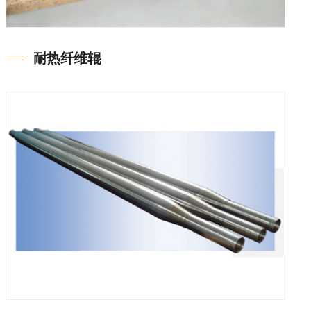
耐热纤维辊