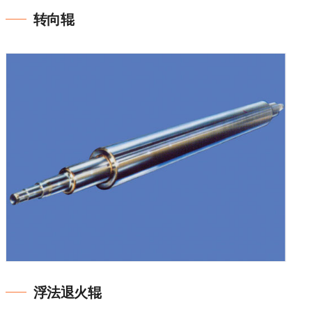
转向辊
浮法退火辊