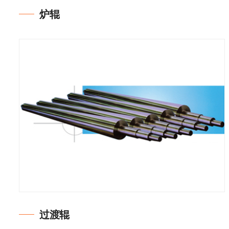
炉辊
过渡辊